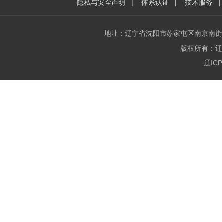
隐私与安全声明
|
体系认证
|
技术服务
地址：辽宁省沈阳市苏家屯区南京南街1216号2
版权所有：辽宁中正
辽ICP